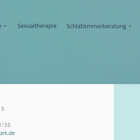
Sexualtherapie
e
Schlafzimmerberatung
 5
10155
ark.de