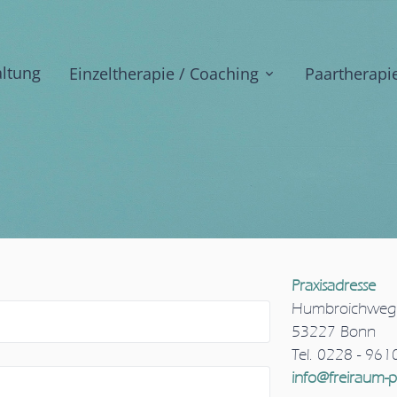
ltung
Einzeltherapie / Coaching
Paartherapi
Praxisadresse
Humbroichweg
53227 Bonn
Tel. 0228 - 96
info@freiraum-p